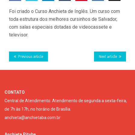
Share
Share
Share
Share
Pin this
Share
Email
Foi criado o Curso Anchieta de Inglês. Um curso com
on
on
on
on
on VK
this
toda estrutura dos melhores cursinhos de Salvador,
com salas especiais dotadas de videocassete e
Facebook
Twitter
LinkedIn
Tumblr
televisor.
Previous article
Next article
CONTATO
Central de Atendimento: Atendimento de segunda a sexta-feira,
de 7h às 17h, no horário de Brasília.
anchieta@anchietaba.com.br
Anchieta Pituba