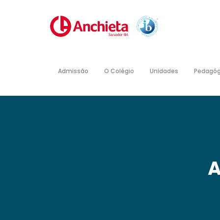
Admissão
O Colégio
Unidades
Pedagóg
A