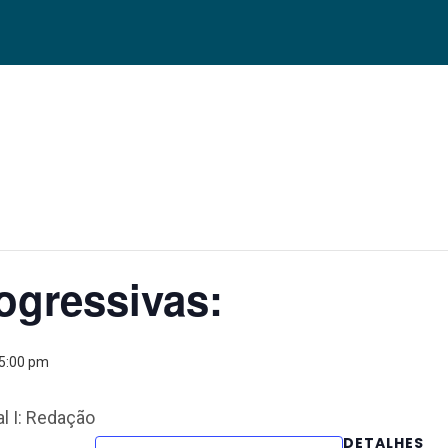
ogressivas:
 5:00 pm
l I: Redação
DETALHES