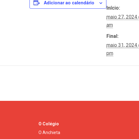
Adicionar ao calendário
Início:
maio 27, 2024
am
Final:
maio 31, 2024
pm
O Colégio
O Anchieta