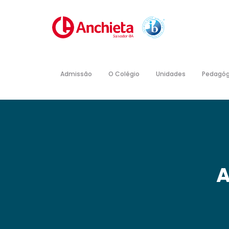
Admissão
O Colégio
Unidades
Pedagóg
A