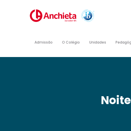
Admissão
O Colégio
Unidades
Pedagóg
Noite