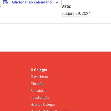
Adicionar ao calendário
Data:
outubro 29, 2024
O Colégio
O Anchieta
Filosofia
Estrutura
Localização
Hino do Colégio