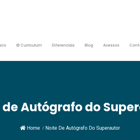
ico
IB Curriculum
Diferenciais
Blog
Acessos
Cont
 de Autógrafo do Supe
Home
Noite De Autógrafo Do Superautor