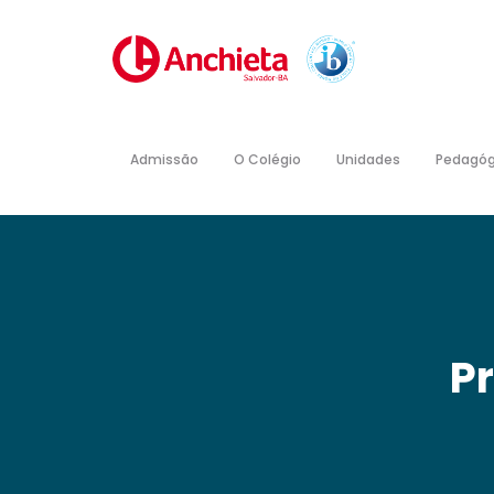
Admissão
O Colégio
Unidades
Pedagóg
P