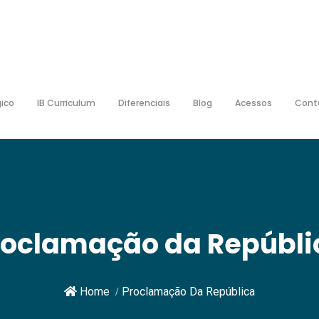
ico
IB Curriculum
Diferenciais
Blog
Acessos
Cont
roclamação da Repúbli
Home
Proclamação Da República