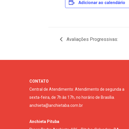
Adicionar ao calendário
Avaliações Progressivas:
CONTATO
Central de Atendimento: Atendimento de segunda a
sexta-feira, de 7h às 17h, no horário de Brasília.
anchieta@anchietaba.com.br
Anchieta Pituba